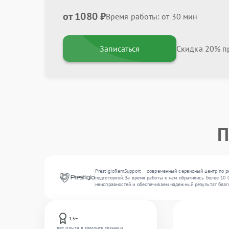
от 1080 ₽
Время работы: от 30 мин
Записаться
Скидка 20% пр
П
PrestigioRemSupport — современный сервисный центр по р
подготовкой. За время работы к нам обратились более 10 
неисправностей и обеспечиваем надежный результат благ
13+
лет опыта в ремонте техники