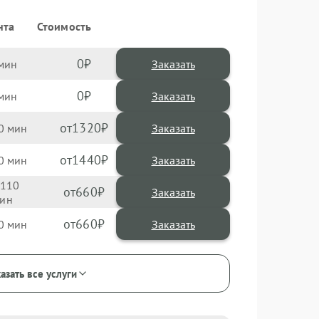
нта
Стоимость
0
Заказать
0
Заказать
1320
0
1440
0
110
660
660
0
азать все услуги