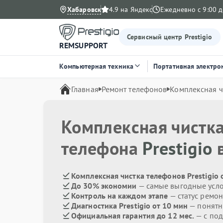
Хабаровск
4.9 на Яндекс
Ежедневно с 9:00 д
Сервисный центр Prestigio
REMSUPPORT
Компьютерная техника
Портативная электро
Главная
Ремонт телефонов
Комплексная ч
Комплексная чистк
телефона
Prestigio
в
Комплексная чистка телефонов Prestigio 
До 30% экономии
— самые выгодные усл
Контроль на каждом этапе
— статус ремон
Диагностика Prestigio от 10 мин
— понятн
Официальная гарантия до 12 мес.
— с под