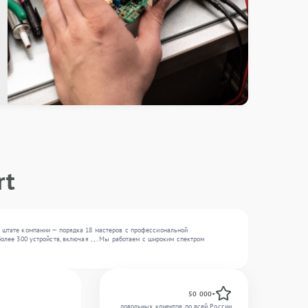
rt
В штате компании — порядка 18 мастеров с профессиональной
олее 300 устройств, включая , , . Мы работаем с широким спектром
50 000+
довольных клиентов по всей России