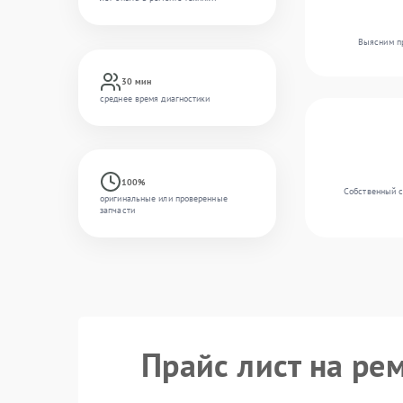
Выясним пр
30 мин
среднее время диагностики
100%
Собственный ск
оригинальные или проверенные
запчасти
Прайс лист на рем