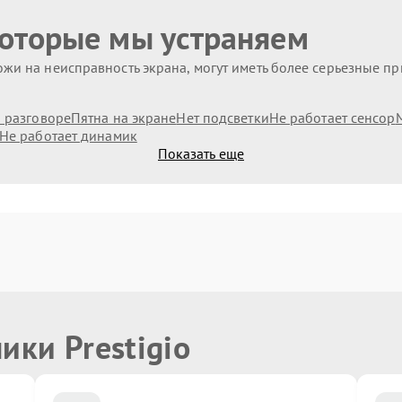
которые мы устраняем
жи на неисправность экрана, могут иметь более серьезные п
и разговоре
Пятна на экране
Нет подсветки
Не работает сенсор
Не работает динамик
Показать еще
ики Prestigio