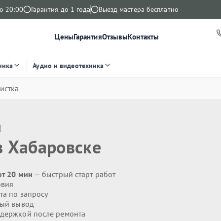
о 20:00
Гарантия до 1 года
Выезд мастера бесплатно
Цены
Гарантия
Отзывы
Контакты
ника
Аудио и видеотехника
истка
а
 Хабаровске
от 20 мин
— быстрый старт работ
овия
та по запросу
ый вывод
держкой после ремонта