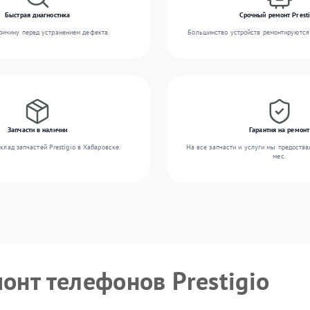
Быстрая диагностика
Срочный ремонт Presti
ичину перед устранением дефекта.
Большинство устройств ремонтируются 
Запчасти в наличии
Гарантия на ремонт
лад запчастей Prestigio в Хабаровске.
На все запчасти и услуги мы предостав
мес.
онт телефонов Prestigio