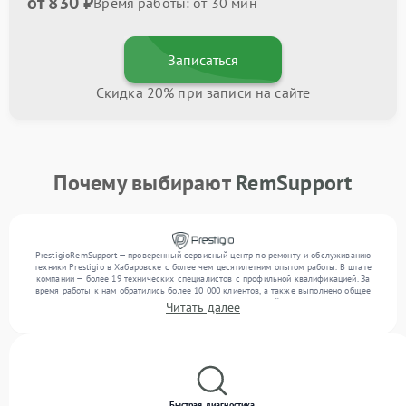
от 830 ₽
Время работы: от 30 мин
Записаться
Скидка 20% при записи на сайте
Почему выбирают
RemSupport
PrestigioRemSupport — проверенный сервисный центр по ремонту и обслуживанию
техники Prestigio в Хабаровске с более чем десятилетним опытом работы. В штате
компании — более 19 технических специалистов с профильной квалификацией. За
время работы к нам обратились более 10 000 клиентов, а также выполнено общее
число ремонтов превысило 12 000. Ежемесячно в сервисный центр поступает более
Читать далее
300 устройств, включая , , . Мы работаем с широким спектром неисправностей и
обеспечиваем надежный результат благодаря квалификации мастеров.
Быстрая диагностика