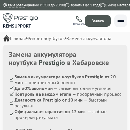
 Яндекс
Хабаровск
Ежедневно с 9:00 до 20:00
Гарантия до 1 года
Выезд мастера б
Заявка
Позвонить
REMSUPPORT
Главная
Ремонт ноутбуков
Замена аккумулятора
Замена аккумулятора
ноутбука
Prestigio
в Хабаровске
Замена аккумулятора ноутбуков Prestigio от 20
мин
— приоритетный ремонт
До 30% экономии
— самые выгодные условия
Контроль на каждом этапе
— прозрачный процесс
Диагностика Prestigio от 10 мин
— быстрый
результат
Официальная гарантия до 12 мес.
— любые
проверки результата