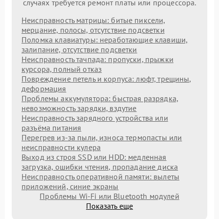
случаях требуется ремонт платы или процессора.
Неисправность матрицы: битые пиксели,
мерцание, полосы, отсутствие подсветки
Поломка клавиатуры: неработающие клавиши,
залипание, отсутствие подсветки
Неисправность тачпада: пропуски, прыжки
курсора, полный отказ
Повреждение петель и корпуса: люфт, трещины,
деформация
Проблемы аккумулятора: быстрая разрядка,
невозможность зарядки, вздутие
Неисправность зарядного устройства или
разъёма питания
Перегрев из‑за пыли, износа термопасты или
неисправности кулера
Выход из строя SSD или HDD: медленная
загрузка, ошибки чтения, пропадание диска
Неисправность оперативной памяти: вылеты
приложений, синие экраны
Проблемы Wi‑Fi или Bluetooth модулей
Показать еще