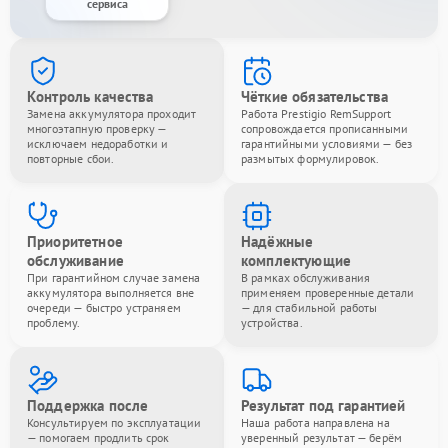
сервиса
Контроль качества
Чёткие обязательства
Замена аккумулятора проходит
Работа Prestigio RemSupport
многоэтапную проверку —
сопровождается прописанными
исключаем недоработки и
гарантийными условиями — без
повторные сбои.
размытых формулировок.
Приоритетное
Надёжные
обслуживание
комплектующие
При гарантийном случае замена
В рамках обслуживания
аккумулятора выполняется вне
применяем проверенные детали
очереди — быстро устраняем
— для стабильной работы
проблему.
устройства.
Поддержка после
Результат под гарантией
Консультируем по эксплуатации
Наша работа направлена на
— помогаем продлить срок
уверенный результат — берём