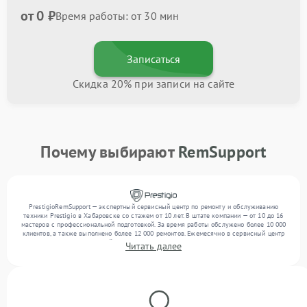
от 0 ₽
Время работы: от 30 мин
Записаться
Скидка 20% при записи на сайте
Почему выбирают
RemSupport
PrestigioRemSupport — экспертный сервисный центр по ремонту и обслуживанию
техники Prestigio в Хабаровске со стажем от 10 лет. В штате компании — от 10 до 16
мастеров с профессиональной подготовкой. За время работы обслужено более 10 000
клиентов, а также выполнено более 12 000 ремонтов. Ежемесячно в сервисный центр
поступает от 300 устройств, включая , , . Мы работаем с широким спектром
Читать далее
неисправностей и обеспечиваем надежный результат благодаря использованию
современного оборудования.