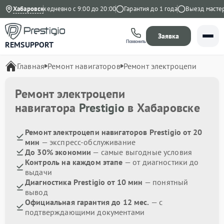
а Яндекс
Хабаровск
Ежедневно с 9:00 до 20:00
Гарантия до 1 года
Выезд мастера 
Заявка
Позвонить
REMSUPPORT
Главная
Ремонт навигаторов
Ремонт электроцепи
Ремонт электроцепи
навигатора
Prestigio
в Хабаровске
Ремонт электроцепи навигаторов Prestigio от 20
мин
— экспресс-обслуживание
До 30% экономии
— самые выгодные условия
Контроль на каждом этапе
— от диагностики до
выдачи
Диагностика Prestigio от 10 мин
— понятный
вывод
Официальная гарантия до 12 мес.
— с
подтверждающими документами